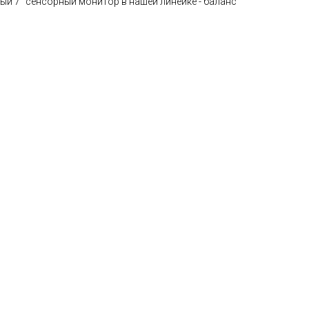
й 7’’ сенсорный монитор в нашей линейке - баланс