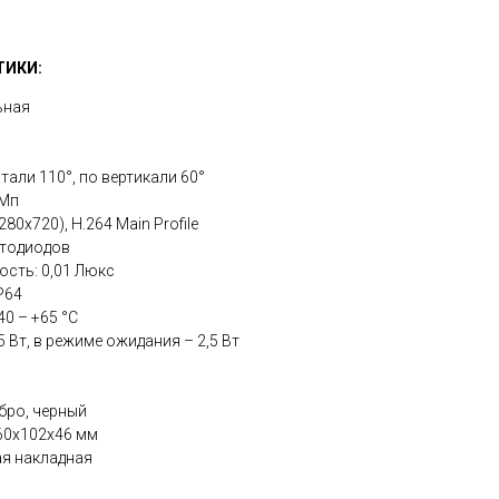
ТИКИ:
ьная
тали 110°, по вертикали 60°
 Мп
80x720), H.264 Main Profile
етодиодов
сть: 0,01 Люкс
P64
0 – +65 °С
5 Вт, в режиме ожидания – 2,5 Вт
бро, черный
60x102x46 мм
ая накладная