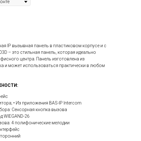
ая IP вызывная панель в пластиковом корпусе и с
03D – это стильная панель, которая идеально
фисного центра. Панель изготовлена из
ка и может использоваться практически в любом
НОСТИ:
фейс
итора; • Из приложения BAS-IP Intercom
бора: Сенсорная кнопка вызова
од WIEGAND-26
зова: 4 полифонические мелодии
нтерфейс
сторонний